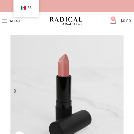
ES
0
$
0.00
MENU