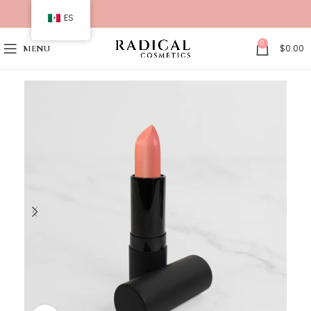
ES
0
$
0.00
MENU