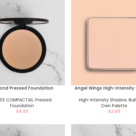
ond Pressed Foundation
Angel Wings High-Intensit
SES COMPACTAS
,
Pressed
High-Intensity Shadow
,
Bui
Foundation
Own Palette
$
4.93
$
2.69