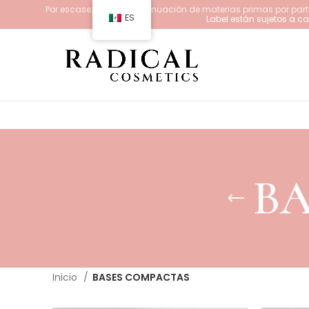
Por escasez y/o descontinuación de materias primas por parte
ES
Label están sujetos a 
BA
Inicio
BASES COMPACTAS