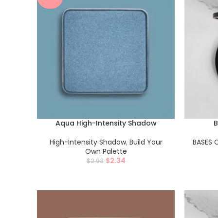
Aqua High-Intensity Shadow
B
High-Intensity Shadow
,
Build Your
BASES
Own Palette
$
2.34
$
2.93