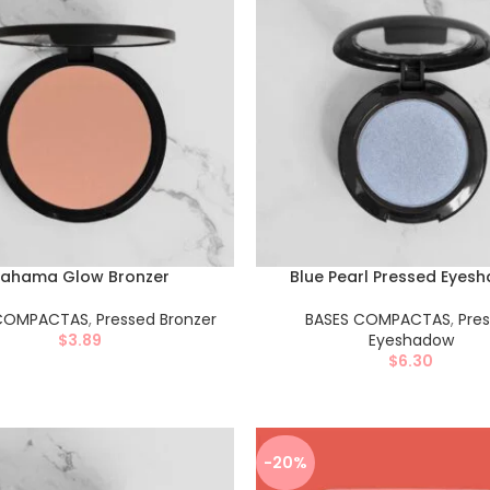
ahama Glow Bronzer
Blue Pearl Pressed Eyes
 COMPACTAS
,
Pressed Bronzer
BASES COMPACTAS
,
Pre
$
3.89
Eyeshadow
$
6.30
-20%