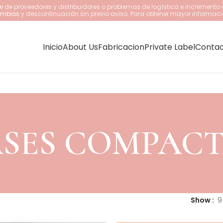
 de proveedores y distribuidores o problemas de logística e incremento 
cambios
y descontinuación sin previo aviso. Para obtener mayor informaci
Inicio
About Us
Fabricacion
Private Label
Conta
SES COMPAC
Show
9