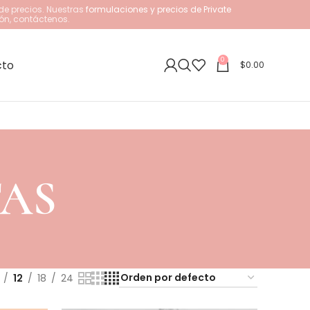
de precios. Nuestras
formulaciones y precios de Private
ón, contáctenos.
0
cto
$
0.00
TAS
12
18
24