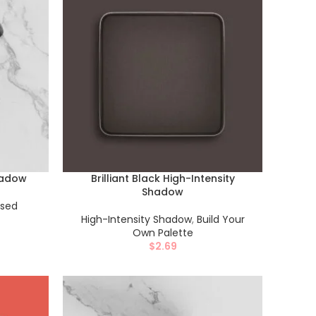
hadow
Brilliant Black High-Intensity
Shadow
ssed
High-Intensity Shadow
,
Build Your
Own Palette
$
2.69