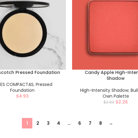
scotch Pressed Foundation
Candy Apple High-Inten
Shadow
SES COMPACTAS
,
Pressed
Foundation
High-Intensity Shadow
,
Bui
$
4.93
Own Palette
$
2.26
$
2.83
1
2
3
4
…
6
7
8
→