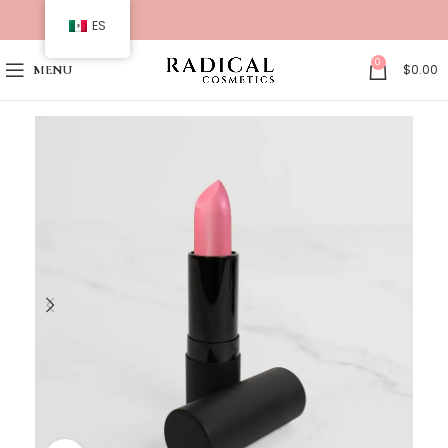
ES
0
$
0.00
MENU