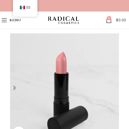
ES
0
$
0.00
MENU