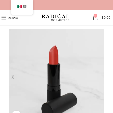
ES
0
$
0.00
MENU