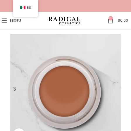
ES
0
$
0.00
MENU