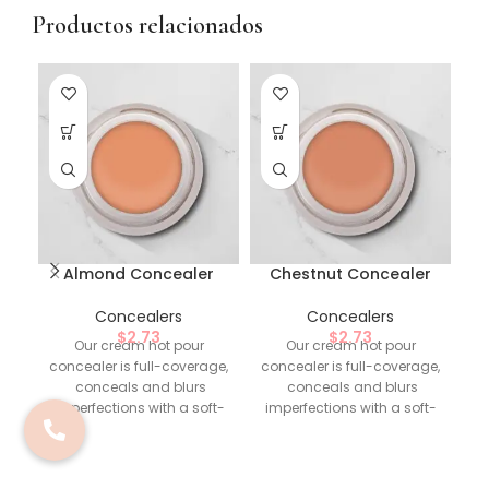
Productos relacionados
Almond Concealer
Chestnut Concealer
Concealers
Concealers
$
2.73
$
2.73
Our cream hot pour
Our cream hot pour
concealer is full-coverage,
concealer is full-coverage,
conceals and blurs
conceals and blurs
imperfections with a soft-
imperfections with a soft-
matte, natural-looking
matte, natural-looking
finish.
Highlighted
finish.
Highlighted
i
Ingredients
: -
Ingredients
: -
wa