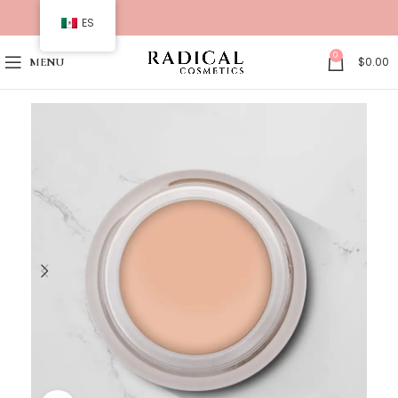
ES
0
$
0.00
MENU