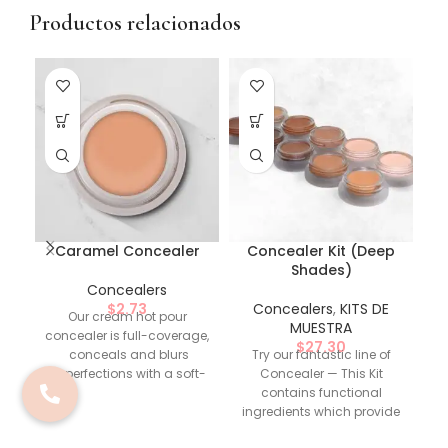
Productos relacionados
Caramel Concealer
Concealer Kit (Deep
Shades)
Concealers
$
2.73
Concealers
,
KITS DE
Our cream hot pour
MUESTRA
concealer is full-coverage,
$
27.30
conceals and blurs
Try our fantastic line of
imperfections with a soft-
Concealer — This Kit
matte, natural-looking
contains functional
finish.
Highlighted
ingredients which provide
i
Ingredients
: -
water repellent, preventing
wa