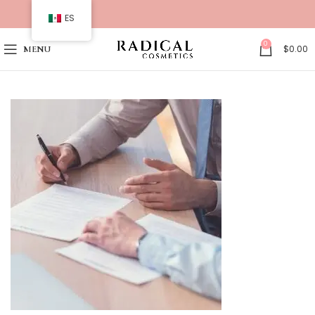
ES
0
$
0.00
MENU