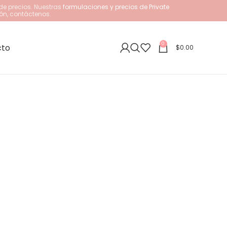
de precios. Nuestras
formulaciones y precios de Private
ón, contáctenos.
0
cto
$
0.00