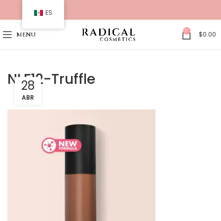
ES
0
$
0.00
MENU
NLF12-Truffle
28
ABR