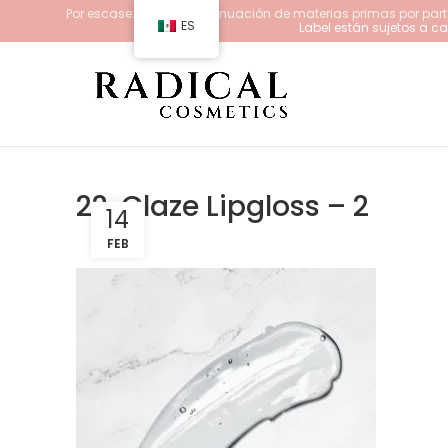
Por escasez y/o descontinuación de materias primas por parte
ES
Label están sujetos a 
22. Glaze Lipgloss – 2
14
FEB