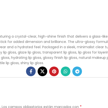
uring a crystal-clear, high-shine finish that delivers a glass-like 
pstick for added dimension and brilliance. The ultra-glossy formul
r and a hydrated feel. Packaged in a sleek, minimalist clear tube
 lip gloss, glaze lip gloss, transparent lip gloss, lip gloss for layer
p gloss, hydrating lip gloss, glossy finish lip gloss, natural makeu
e lip gloss, shiny lip gloss.
*
.
Los campos obligatorios están marcados con