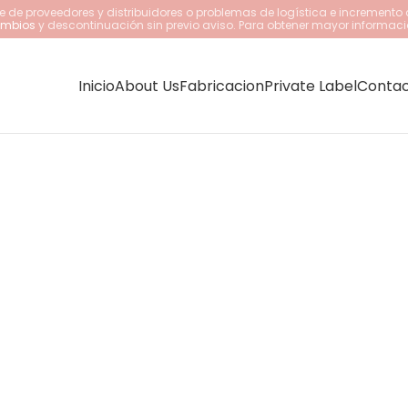
 de proveedores y distribuidores o problemas de logística e incremento 
cambios
y descontinuación sin previo aviso. Para obtener mayor informaci
Inicio
About Us
Fabricacion
Private Label
Conta