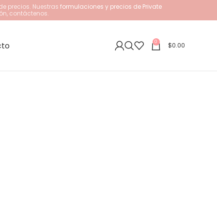
de precios. Nuestras
formulaciones y precios de Private
ón, contáctenos.
0
cto
$
0.00