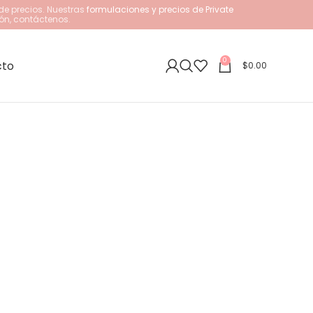
de precios. Nuestras
formulaciones y precios de Private
ón, contáctenos.
0
cto
$
0.00