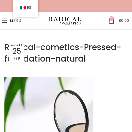
ES
0
$
0.00
MENU
Radical-cometics-Pressed-
25
foundation-natural
FEB