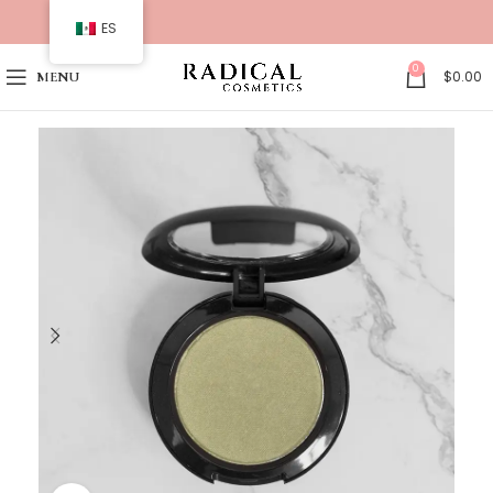
ES
0
$
0.00
MENU