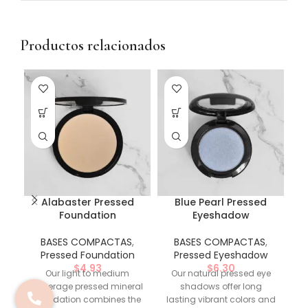
Productos relacionados
Alabaster Pressed
Blue Pearl Pressed
B
Foundation
Eyeshadow
BASES COMPACTAS
,
BASES COMPACTAS
,
Pressed Foundation
Pressed Eyeshadow
$
4.93
$
6.30
Our light to medium
Our natural pressed eye
coverage pressed mineral
shadows offer long
co
foundation combines the
lasting vibrant colors and
f