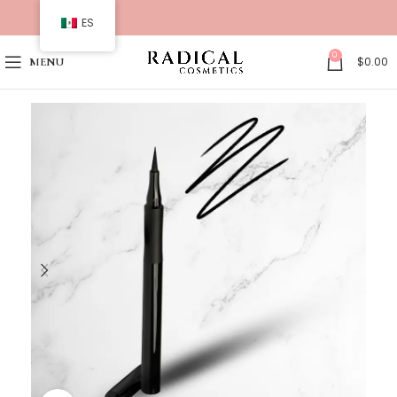
ES
0
$
0.00
MENU