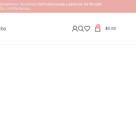
de precios. Nuestras
formulaciones y precios de Private
ón, contáctenos.
0
cto
$
0.00