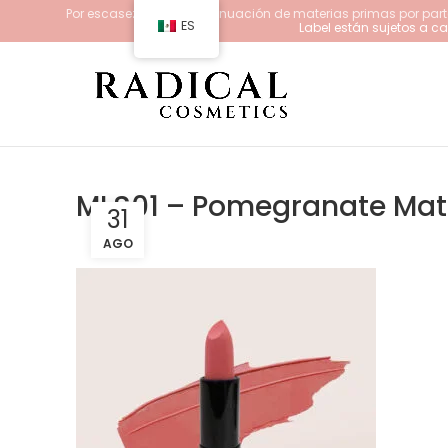
Por escasez y/o descontinuación de materias primas por parte
ES
Label están sujetos a 
MLS01 – Pomegranate Matt
31
AGO