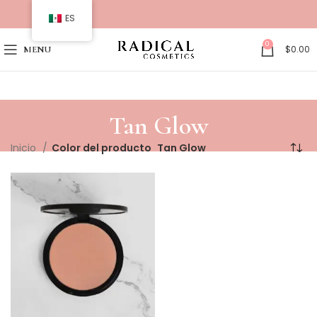
ES
0
$
0.00
MENU
Tan Glow
Inicio
Color del producto
Tan Glow