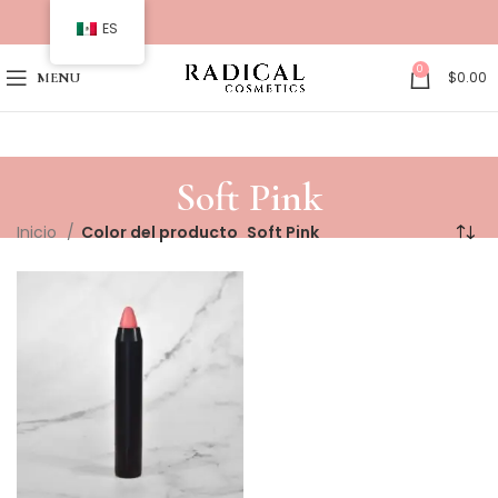
ES
0
$
0.00
MENU
Soft Pink
Inicio
Color del producto
Soft Pink