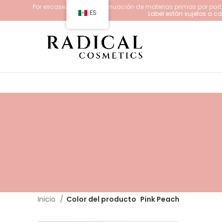
Por escasez y/o descontinuación de materias primas por parte
ES
Label están sujetos a 
Inicio
Color del producto
Pink Peach