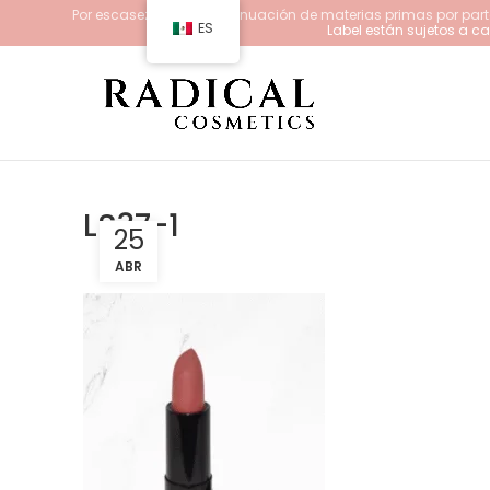
Por escasez y/o descontinuación de materias primas por parte
ES
Label están sujetos a 
LS37-1
25
ABR