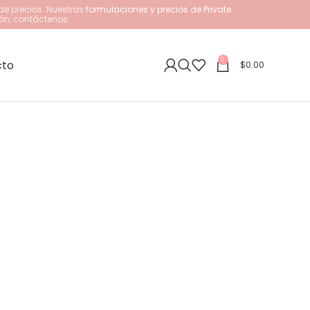
de precios. Nuestras
formulaciones y precios de Private
ón, contáctenos.
0
cto
$
0.00