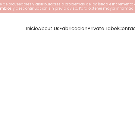
 de proveedores y distribuidores o problemas de logística e incremento 
cambios
y descontinuación sin previo aviso. Para obtener mayor informaci
Inicio
About Us
Fabricacion
Private Label
Conta