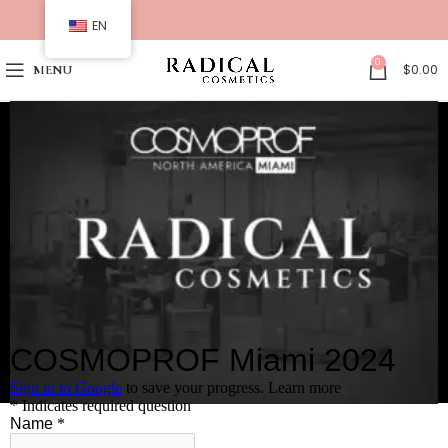
EN
0
$
0.00
MENU